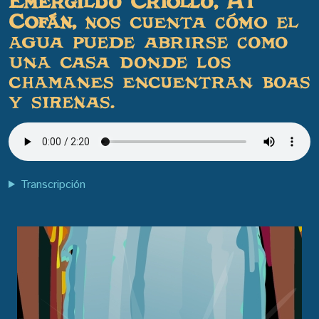
Emergildo Criollo, A’i
Cofán,
nos cuenta cómo el
agua puede abrirse como
una casa donde los
chamanes encuentran boas
y sirenas.
Transcripción