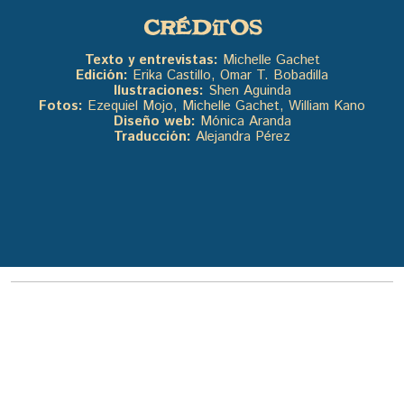
CRÉDITOS
Texto y entrevistas:
Michelle Gachet
Edición:
Erika Castillo, Omar T. Bobadilla
Ilustraciones:
Shen Aguinda
Fotos:
Ezequiel Mojo, Michelle Gachet, William Kano
Diseño web:
Mónica Aranda
Traducción:
Alejandra Pérez