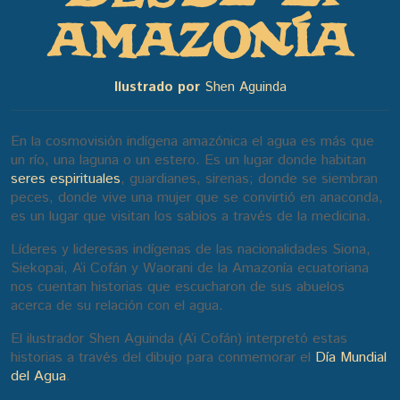
AMAZONÍA
Ilustrado por
Shen Aguinda
En la cosmovisión indígena amazónica el agua es más que
un río, una laguna o un estero. Es un lugar donde habitan
seres espirituales
, guardianes, sirenas; donde se siembran
peces, donde vive una mujer que se convirtió en anaconda,
es un lugar que visitan los sabios a través de la medicina.
Líderes y lideresas indígenas de las nacionalidades Siona,
Siekopai, A’i Cofán y Waorani de la Amazonía ecuatoriana
nos cuentan historias que escucharon de sus abuelos
acerca de su relación con el agua.
El ilustrador Shen Aguinda (A’i Cofán) interpretó estas
historias a través del dibujo para conmemorar el
Día Mundial
del Agua
.