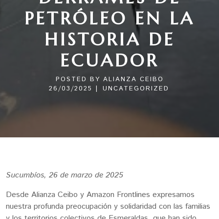
PETRÓLEO EN LA
HISTORIA DE
ECUADOR
POSTED BY
ALIANZA CEIBO
|
26/03/2025
UNCATEGORIZED
Sucumbíos, 26 de marzo de 2025
Desde Alianza Ceibo y Amazon Frontlines expresamos
nuestra profunda preocupación y solidaridad con las familias
y los territorios colectivos de Esmeraldas, que han sido