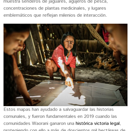
muestra senderos de jaguares, agujeros de pesca,
concentraciones de plantas medicinales, y lugares
emblemáticos que reflejan milenios de interacción.
Estos mapas han ayudado a salvaguardar las historias
comunales, y fueron fundamentales en 2019 cuando las
comunidades Waorani ganaron una
histórica victoria legal
,
protegiendo con ello a más de doscientos mil hectáreas de