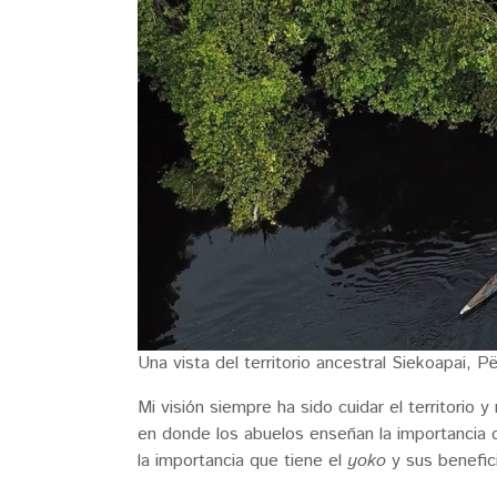
Una vista del territorio ancestral Siekoapai, Pë
Mi visión siempre ha sido cuidar el territorio 
en donde los abuelos enseñan la importancia 
la importancia que tiene el
yoko
y sus benefic