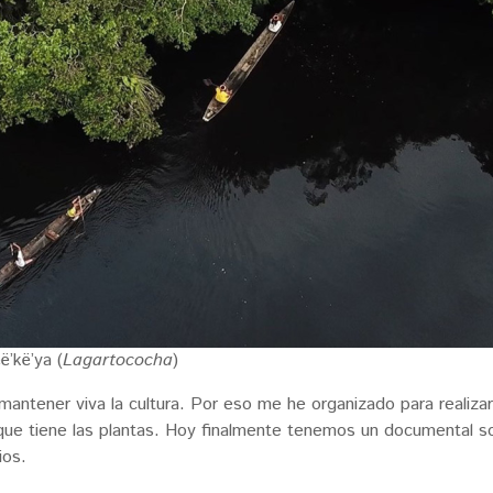
ë’kë’ya (
Lagartococha
)
y mantener viva la cultura. Por eso me he organizado para realizar
que tiene las plantas. Hoy finalmente tenemos un documental s
ios.