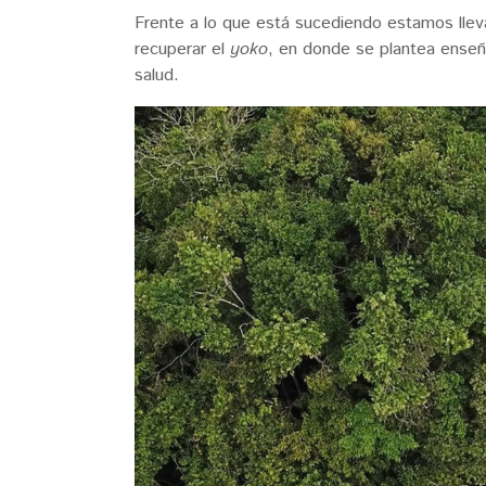
Frente a lo que está sucediendo estamos lle
recuperar el
yoko
, en donde se plantea enseñar
salud.