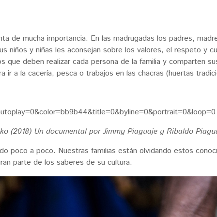
lanta de mucha importancia. En las madrugadas los padres, madre
us niños y niñas les aconsejan sobre los valores, el respeto y c
s que deben realizar cada persona de la familia y comparten su
ra ir a la cacería, pesca o trabajos en las chacras (huertas tradic
autoplay=0&color=bb9b44&title=0&byline=0&portrait=0&loop=0
ko (2018) Un documental por Jimmy Piaguaje y Ribaldo Piagu
do poco a poco. Nuestras familias están olvidando estos conoc
an parte de los saberes de su cultura.