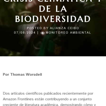
DE LA
BIODIVERSIDAD
POSTED BY
ALIANZA CEIBO
|
07/08/2024
MONITOREO AMBIENTAL
Por Thomas Worsdell
Dos artículos científicos publicados recientemente por
Amazon Frontlines están contribuyendo a un conjunto
creciente de literatura académica, demostrando cómo y