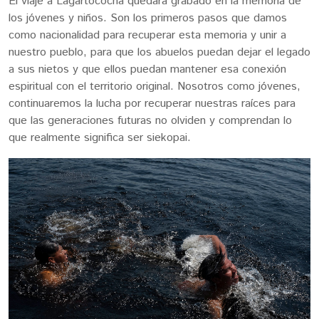
El viaje a Lagartococha quedará grabado en la memoria de
los jóvenes y niños. Son los primeros pasos que damos
como nacionalidad para recuperar esta memoria y unir a
nuestro pueblo, para que los abuelos puedan dejar el legado
a sus nietos y que ellos puedan mantener esa conexión
espiritual con el territorio original. Nosotros como jóvenes,
continuaremos la lucha por recuperar nuestras raíces para
que las generaciones futuras no olviden y comprendan lo
que realmente significa ser siekopai.