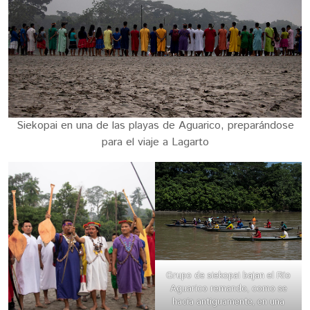
Siekopai en una de las playas de Aguarico, preparándose
para el viaje a Lagarto
Grupo de siekopai bajan el Río
Aguarico remando, como se
hacía antiguamente, en una