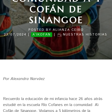
COFÁN DE
SINANGOE
POSTED BY
ALIANZA CEIBO
|
|
23/07/2024
A’IKOFAN
NUESTRAS HISTORIAS
Por Alexandra Narváez
Recuerdo la educación de mi infancia hace 26 años atrás
estudié en la escuela Río Cofanes en la comunidad A’i
Cofán de Sinangoe. Vivíamos a 5 kilómetros de la